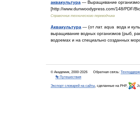
аквакультура
— Выращивание организмов
[http://www.dunwoodypress.com/148/PDF/Bi
Справочник технического переводчика
Аквакультура
— (от лат. aqua вода и ку
выращивание водных организмов (рыб, ра
водоемах и на специально созданных м
© Академик, 2000-2026
Обратная связь:
Техподдерж
👣 Путешествия
Экспорт словарей на сайты
, сделанные на PHP,
Jo