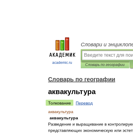
Словари и энциклоп
academic.ru
Словарь по географии
Словарь по географии
аквакультура
Толкование
Перевод
аквакультура
аквакультура
Разведение
и
выращивание
в
контролиру
представляющих
экономическую
или
эсте