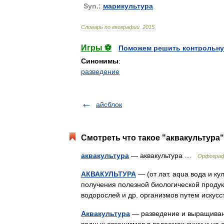
Syn
.
:
марикультура
Словарь
по
географии
.
2015
.
Игры ⚽
Поможем решить контрольну
Синонимы
:
разведение
айсблок
Смотреть что такое "аквакультура"
аквакультура
— аквакультура …
Орфограф
АКВАКУЛЬТУРА
— (от лат. aqua вода и к
получения полезной биологической продук
водорослей и др. организмов путем иск
Аквакультура
— разведение и выращивани