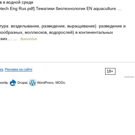
 в водной среде
otech Eng Rus.pdf] Тематики биотехнологии EN aquaculture …
льтура возделывание, разведение, выращивание) разведение и
кообразных, моллюсков, водорослей) в континентальных
орских… …
Википедия
ка
,
Реклама на сайте
18+
omla,
Drupal,
WordPress, MODx.