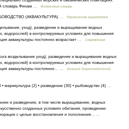
специально созданных морских и океанических плантациях.
вый словарь Финам …
Финансовый словарь
ОВОДСТВО (АКВАКУЛЬТУРА) …
Юридическая энциклопедия
озделывание, уход), разведение и выращивание водных
х, водорослей) в контролируемых условиях для повышения
кция аквакультуры постоянно возрастает …
Современная
ultura возделывание уход), разведение и выращивание водных
х, водорослей) в контролируемых условиях для повышения
укция аквакультуры постоянно… …
Большой Энциклопедический
 • марикультура (2) • разведение (30) • рыбоводство (4) …
нию и разведению, в том числе выращиванию, водных
скусственно созданных условиях обитания, проведению
лиорации с целью восстановления и пополнения… …