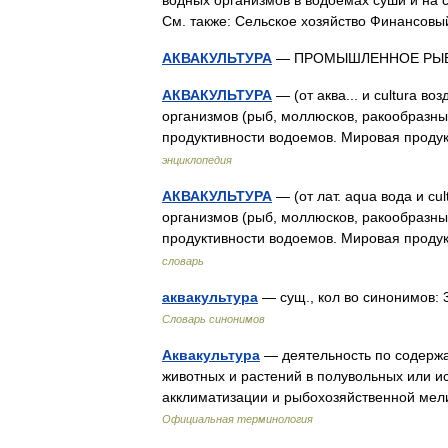
водных организмов в водоемах суши и на 
См. также: Сельское хозяйство Финансо
АКВАКУЛЬТУРА
— ПРОМЫШЛЕННОЕ РЫБ
АКВАКУЛЬТУРА
— (от аква... и cultura в
организмов (рыб, моллюсков, ракообразны
продуктивности водоемов. Мировая проду
энциклопедия
АКВАКУЛЬТУРА
— (от лат. aqua вода и c
организмов (рыб, моллюсков, ракообразны
продуктивности водоемов. Мировая прод
словарь
аквакультура
— сущ., кол во синонимов: 3
Словарь синонимов
Аквакультура
— деятельность по содержа
животных и растений в полувольных или и
акклиматизации и рыбохозяйственной ме
Официальная терминология