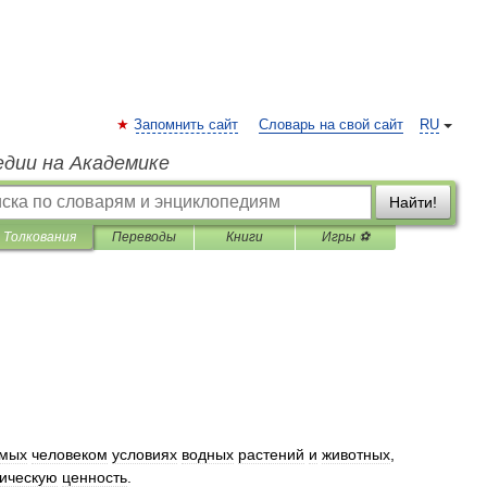
Запомнить сайт
Словарь на свой сайт
RU
едии на Академике
Найти!
Толкования
Переводы
Книги
Игры ⚽
емых
человеком
условиях
водных
растений
и
животных
,
тическую
ценность
.