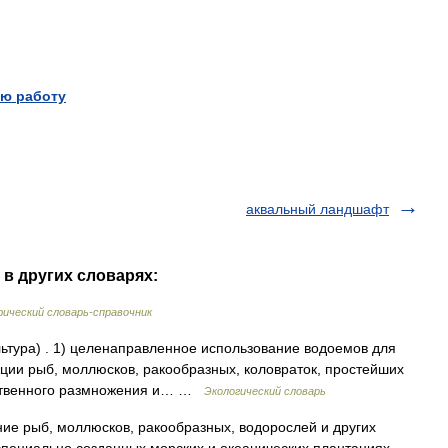
ю работу
аквальный ландшафт
 в других словарях:
ический словарь-справочник
ультура) . 1) целенаправленное использование водоемов для
ции рыб, моллюсков, ракообразных, коловраток, простейших
усственного размножения и… …
Экологический словарь
е рыб, моллюсков, ракообразных, водорослей и других